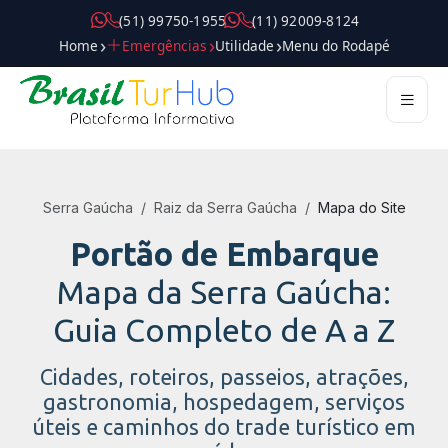
( 5 1 ) 9 9 7 5 0 - 1 9 5 5
( 1 1 ) 9 2 0 0 9 - 8 1 2 4
Home
Emergências
Utilidade
Menu do Rodapé
Destinos
Roteiros
Passeios
Atrações
Gastronomia
Compras
Hospedagem
Dicas
Guias
Mobilidade
Serviços
Trade
Pilares
Serra Gaúcha
Raiz da Serra Gaúcha
Mapa do Site
Portão de Embarque
Mapa da Serra Gaúcha:
Guia Completo de A a Z
Cidades, roteiros, passeios, atrações,
gastronomia, hospedagem, serviços
úteis e caminhos do trade turístico em