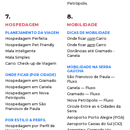
Petrópolis.
7.
8.
HOSPEDAGEM
MOBILIDADE
PLANEJAMENTO DA VIAGEM
DICAS DE MOBILIDADE
Hospedagem Perfeita
Onde ficar
com
Carro
Hospedagem Pet Friendly
Onde ficar
sem
Carro
Mala Inteligente
Distâncias até Gramado -
Canela
Mala Simples
Carro: Check-up de Viagem
MOBILIDADE NA SERRA
GAÚCHA
ONDE FICAR (POR CIDADE)
São Francisco de Paula —
Hospedagem em Gramado
Fluxo
Hospedagem em Canela
Canela — Fluxo
Hospedagem em Nova
Gramado — Fluxo
Petrópolis
Nova Petrópolis — Fluxo
Hospedagem em São
Circule Entre as 4 Cidades da
Francisco de Paula
Serra
Aeroporto Porto Alegre (POA)
POR ESTILO & PERFIL
Aeroporto Caxias do Sul (CXJ)
Hospedagem por Perfil de
Argentina-Gramado Via