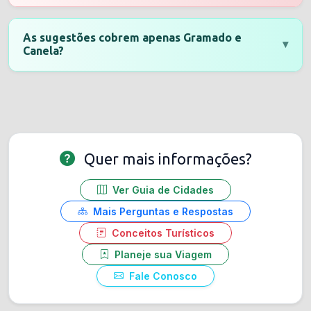
As sugestões cobrem apenas Gramado e
▾
Canela?
Quer mais informações?
Ver Guia de Cidades
Mais Perguntas e Respostas
Conceitos Turísticos
Planeje sua Viagem
Fale Conosco