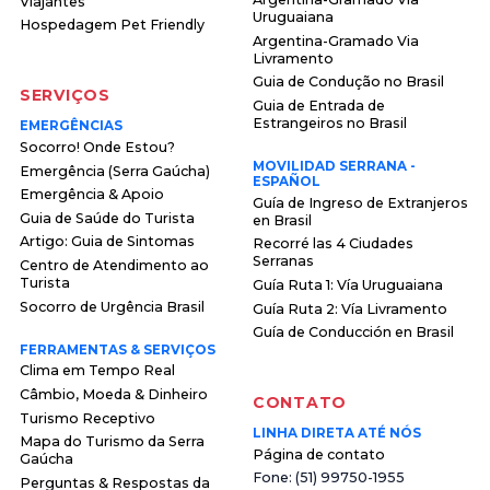
Viajantes
Uruguaiana
Hospedagem Pet Friendly
Argentina-Gramado Via
Livramento
Guia de Condução no Brasil
SERVIÇOS
Guia de Entrada de
Estrangeiros no Brasil
EMERGÊNCIAS
Socorro! Onde Estou?
MOVILIDAD SERRANA -
Emergência (Serra Gaúcha)
ESPAÑOL
Emergência & Apoio
Guía de Ingreso de Extranjeros
Guia de Saúde do Turista
en Brasil
Artigo: Guia de Sintomas
Recorré las 4 Ciudades
Serranas
Centro de Atendimento ao
Turista
Guía Ruta 1: Vía Uruguaiana
Socorro de Urgência Brasil
Guía Ruta 2: Vía Livramento
Guía de Conducción en Brasil
FERRAMENTAS & SERVIÇOS
Clima em Tempo Real
Câmbio, Moeda & Dinheiro
CONTATO
Turismo Receptivo
LINHA DIRETA ATÉ NÓS
Mapa do Turismo da Serra
Página de contato
Gaúcha
F o n e : ( 5 1 ) 9 9 7 5 0 - 1 9 5 5
Perguntas & Respostas da