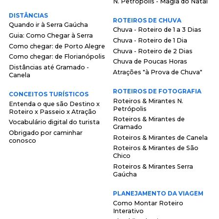
N. Petrópolis - Magia do Natal
DISTÂNCIAS
ROTEIROS DE CHUVA
Quando ir à Serra Gaúcha
Chuva - Roteiro de 1 a 3 Dias
Guia: Como Chegar à Serra
Chuva - Roteiro de 1 Dia
Como chegar: de Porto Alegre
Chuva - Roteiro de 2 Dias
Como chegar: de Florianópolis
Chuva de Poucas Horas
Distâncias até Gramado -
Atrações "à Prova de Chuva"
Canela
ROTEIROS DE FOTOGRAFIA
CONCEITOS TURÍSTICOS
Roteiros & Mirantes N.
Entenda o que são Destino x
Petrópolis
Roteiro x Passeio x Atração
Roteiros & Mirantes de
Vocabulário digital do turista
Gramado
Obrigado por caminhar
Roteiros & Mirantes de Canela
conosco
Roteiros & Mirantes de São
Chico
Roteiros & Mirantes Serra
Gaúcha
PLANEJAMENTO DA VIAGEM
Como Montar Roteiro
Interativo