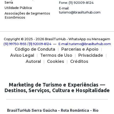
Serra
F o n e : ( 1 1 ) 9 2 0 0 9 - 8 1 2 4
Utilidade Pública
E - m a i l :
t u r i s m o @ b r a s i l t u r h u b . c o m
Associações de Segmentos
Econômicos
Copyright © 2025 -
2026 BrasilTurHub • WhatsApp ou Mensagem
( 5 1 ) 9 9 7 5 0 - 1 9 5 5 / ( 1 1 ) 9 2 0 0 9 - 8 1 2 4
—
E - m a i l : t u r i s m o @ b r a s i l t u r h u b . c o m
Código de Conduta
Parcerias e Apoio
Aviso Legal
Termos de Uso
Privacidade
Autoral
Cookies
Créditos
Marketing de Turismo e Experiências —
Destinos, Serviços, Cultura e Hospitalidade
BrasilTurHub Serra Gaúcha - Rota Romântica - Rio