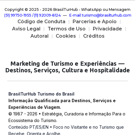
Copyright © 2025 -
2026 BrasilTurHub • WhatsApp ou Mensagem
( 5 1 ) 9 9 7 5 0 - 1 9 5 5 / ( 1 1 ) 9 2 0 0 9 - 8 1 2 4
—
E - m a i l : t u r i s m o @ b r a s i l t u r h u b . c o m
Código de Conduta
Parcerias e Apoio
Aviso Legal
Termos de Uso
Privacidade
Autoral
Cookies
Créditos
Marketing de Turismo e Experiências —
Destinos, Serviços, Cultura e Hospitalidade
BrasilTurHub Turismo do Brasil
Informação Qualificada para Destinos, Serviços e
Experiências de Viagem.
© 1987 -
2026
• Estratégia, Curadoria e Informação Para o
Ecossistema do Turismo.
Conteúdo PT/ES/EN • Foco no Visitante e no Turismo que
Recebe, Orienta e Acolhe.