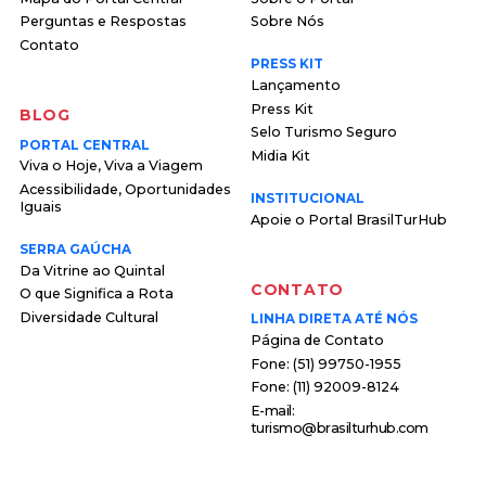
Perguntas e Respostas
Sobre Nós
Contato
PRESS KIT
Lançamento
Press Kit
BLOG
Selo Turismo Seguro
PORTAL CENTRAL
Midia Kit
Viva o Hoje, Viva a Viagem
Acessibilidade, Oportunidades
INSTITUCIONAL
Iguais
Apoie o Portal BrasilTurHub
SERRA GAÚCHA
Da Vitrine ao Quintal
CONTATO
O que Significa a Rota
Diversidade Cultural
LINHA DIRETA ATÉ NÓS
Página de Contato
F o n e : ( 5 1 ) 9 9 7 5 0 - 1 9 5 5
F o n e : ( 1 1 ) 9 2 0 0 9 - 8 1 2 4
E - m a i l :
t u r i s m o @ b r a s i l t u r h u b . c o m