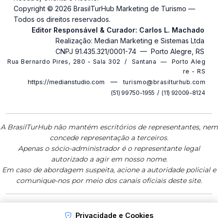
Copyright ©
2026 BrasilTurHub Marketing de Turismo —
Todos os direitos reservados.
Editor Responsável & Curador: Carlos L. Machado
Realização: Median Marketing e Sistemas Ltda
CNPJ 91.435.321/0001-74 — Porto Alegre, RS
R u a B e r n a r d o P i r e s , 2 8 0 - S a l a 3 0 2 / S a n t a n a — P o r t o A l e g
r e - R S
—
https://medianstudio.com
t u r i s m o @ b r a s i l t u r h u b . c o m
( 5 1 ) 9 9 7 5 0 - 1 9 5 5 / ( 1 1 ) 9 2 0 0 9 - 8 1 2 4
A BrasilTurHub não mantém escritórios de representantes, nem
concede representação a terceiros.
Apenas o sócio-administrador é o representante legal
autorizado a agir em nosso nome.
Em caso de abordagem suspeita, acione a autoridade policial e
comunique-nos por meio dos canais oficiais deste site.
Privacidade e Cookies