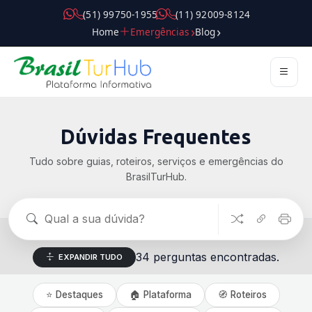
( 5 1 ) 9 9 7 5 0 - 1 9 5 5
( 1 1 ) 9 2 0 0 9 - 8 1 2 4
Home
Emergências
Blog
Dúvidas Frequentes
Tudo sobre guias, roteiros, serviços e emergências do
BrasilTurHub.
34 perguntas encontradas.
EXPANDIR TUDO
⭐ Destaques
🏠 Plataforma
🧭 Roteiros