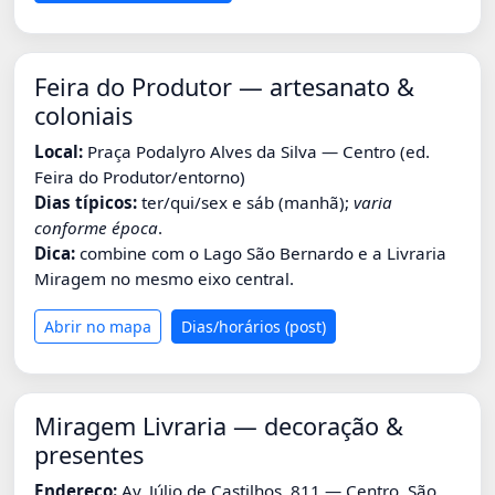
Feira do Produtor — artesanato &
coloniais
Local:
Praça Podalyro Alves da Silva — Centro (ed.
Feira do Produtor/entorno)
Dias típicos:
ter/qui/sex e sáb (manhã);
varia
conforme época
.
Dica:
combine com o Lago São Bernardo e a Livraria
Miragem no mesmo eixo central.
Abrir no mapa
Dias/horários (post)
Miragem Livraria — decoração &
presentes
Endereço:
Av. Júlio de Castilhos, 811 — Centro, São