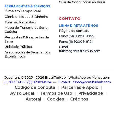
Guía de Conducción en Brasil
FERRAMENTAS & SERVIÇOS
Clima em Tempo Real
Câmbio, Moeda & Dinheiro
CONTATO
Turismo Receptivo
LINHA DIRETA ATÉ NÓS
Mapa do Turismo da Serra
Página de contato
Gaúcha
F o n e : ( 5 1 ) 9 9 7 5 0 - 1 9 5 5
Perguntas & Respostas da
Serra
F o n e : ( 1 1 ) 9 2 0 0 9 - 8 1 2 4
Utilidade Pública
E - m a i l :
t u r i s m o @ b r a s i l t u r h u b . c o m
Associações de Segmentos
Econômicos
Copyright © 2025 -
2026 BrasilTurHub • WhatsApp ou Mensagem
( 5 1 ) 9 9 7 5 0 - 1 9 5 5 / ( 1 1 ) 9 2 0 0 9 - 8 1 2 4
—
E - m a i l : t u r i s m o @ b r a s i l t u r h u b . c o m
Código de Conduta
Parcerias e Apoio
Aviso Legal
Termos de Uso
Privacidade
Autoral
Cookies
Créditos