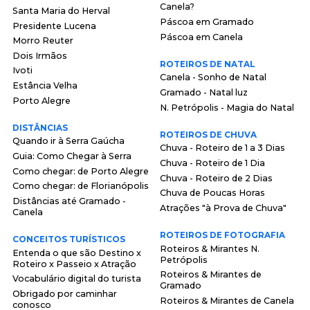
Canela?
Santa Maria do Herval
Páscoa em Gramado
Presidente Lucena
Páscoa em Canela
Morro Reuter
Dois Irmãos
ROTEIROS DE NATAL
Ivoti
Canela - Sonho de Natal
Estância Velha
Gramado - Natal luz
Porto Alegre
N. Petrópolis - Magia do Natal
DISTÂNCIAS
ROTEIROS DE CHUVA
Quando ir à Serra Gaúcha
Chuva - Roteiro de 1 a 3 Dias
Guia: Como Chegar à Serra
Chuva - Roteiro de 1 Dia
Como chegar: de Porto Alegre
Chuva - Roteiro de 2 Dias
Como chegar: de Florianópolis
Chuva de Poucas Horas
Distâncias até Gramado -
Atrações "à Prova de Chuva"
Canela
ROTEIROS DE FOTOGRAFIA
CONCEITOS TURÍSTICOS
Roteiros & Mirantes N.
Entenda o que são Destino x
Petrópolis
Roteiro x Passeio x Atração
Roteiros & Mirantes de
Vocabulário digital do turista
Gramado
Obrigado por caminhar
Roteiros & Mirantes de Canela
conosco