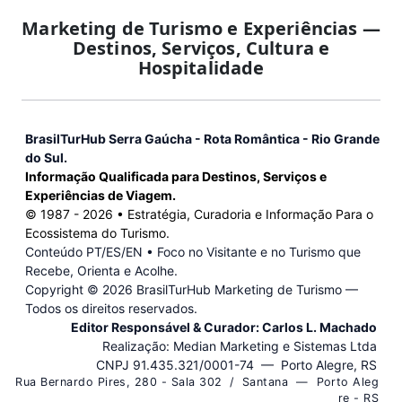
Marketing de Turismo e Experiências —
Destinos, Serviços, Cultura e
Hospitalidade
BrasilTurHub Serra Gaúcha - Rota Romântica - Rio Grande
do Sul.
Informação Qualificada para Destinos, Serviços e
Experiências de Viagem.
© 1987 -
2026
• Estratégia, Curadoria e Informação Para o
Ecossistema do Turismo.
Conteúdo PT/ES/EN • Foco no Visitante e no Turismo que
Recebe, Orienta e Acolhe.
Copyright ©
2026 BrasilTurHub Marketing de Turismo —
Todos os direitos reservados.
Editor Responsável & Curador: Carlos L. Machado
Realização: Median Marketing e Sistemas Ltda
CNPJ 91.435.321/0001-74 — Porto Alegre, RS
R u a B e r n a r d o P i r e s , 2 8 0 - S a l a 3 0 2 / S a n t a n a — P o r t o A l e g
r e - R S