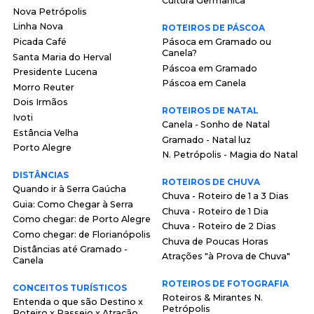
Cultura Germânica
Nova Petrópolis
Linha Nova
ROTEIROS DE PÁSCOA
Picada Café
Pásoca em Gramado ou
Canela?
Santa Maria do Herval
Páscoa em Gramado
Presidente Lucena
Páscoa em Canela
Morro Reuter
Dois Irmãos
ROTEIROS DE NATAL
Ivoti
Canela - Sonho de Natal
Estância Velha
Gramado - Natal luz
Porto Alegre
N. Petrópolis - Magia do Natal
DISTÂNCIAS
ROTEIROS DE CHUVA
Quando ir à Serra Gaúcha
Chuva - Roteiro de 1 a 3 Dias
Guia: Como Chegar à Serra
Chuva - Roteiro de 1 Dia
Como chegar: de Porto Alegre
Chuva - Roteiro de 2 Dias
Como chegar: de Florianópolis
Chuva de Poucas Horas
Distâncias até Gramado -
Atrações "à Prova de Chuva"
Canela
ROTEIROS DE FOTOGRAFIA
CONCEITOS TURÍSTICOS
Roteiros & Mirantes N.
Entenda o que são Destino x
Petrópolis
Roteiro x Passeio x Atração