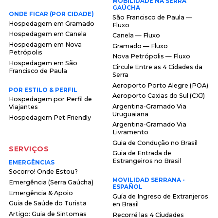
MOBILIDADE NA SERRA
GAÚCHA
ONDE FICAR (POR CIDADE)
São Francisco de Paula —
Hospedagem em Gramado
Fluxo
Hospedagem em Canela
Canela — Fluxo
Hospedagem em Nova
Gramado — Fluxo
Petrópolis
Nova Petrópolis — Fluxo
Hospedagem em São
Circule Entre as 4 Cidades da
Francisco de Paula
Serra
Aeroporto Porto Alegre (POA)
POR ESTILO & PERFIL
Aeroporto Caxias do Sul (CXJ)
Hospedagem por Perfil de
Argentina-Gramado Via
Viajantes
Uruguaiana
Hospedagem Pet Friendly
Argentina-Gramado Via
Livramento
Guia de Condução no Brasil
SERVIÇOS
Guia de Entrada de
Estrangeiros no Brasil
EMERGÊNCIAS
Socorro! Onde Estou?
MOVILIDAD SERRANA -
Emergência (Serra Gaúcha)
ESPAÑOL
Emergência & Apoio
Guía de Ingreso de Extranjeros
Guia de Saúde do Turista
en Brasil
Artigo: Guia de Sintomas
Recorré las 4 Ciudades