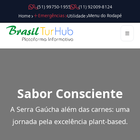
( 5 1 ) 9 9 7 5 0 - 1 9 5 5
( 1 1 ) 9 2 0 0 9 - 8 1 2 4
Emergências
Menu do Rodapé
Home
Utilidade
Destinos
Roteiros
Passeios
Atrações
Gastronomia
Compras
Hospedagem
Dicas
Guias
Mobilidade
Serviços
Trade
Pilares
Sabor Consciente
A Serra Gaúcha além das carnes: uma
jornada pela excelência plant-based.