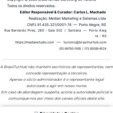
Todos os direitos reservados.
Editor Responsável & Curador: Carlos L. Machado
Realização: Median Marketing e Sistemas Ltda
CNPJ 91.435.321/0001-74 — Porto Alegre, RS
R u a B e r n a r d o P i r e s , 2 8 0 - S a l a 3 0 2 / S a n t a n a — P o r t o A l e g
r e - R S
—
https://medianstudio.com
t u r i s m o @ b r a s i l t u r h u b . c o m
( 5 1 ) 9 9 7 5 0 - 1 9 5 5 / ( 1 1 ) 9 2 0 0 9 - 8 1 2 4
A BrasilTurHub não mantém escritórios de representantes, nem
concede representação a terceiros.
Apenas o sócio-administrador é o representante legal
autorizado a agir em nosso nome.
Em caso de abordagem suspeita, acione a autoridade policial e
comunique-nos por meio dos canais oficiais deste site.