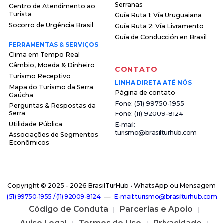
Serranas
Centro de Atendimento ao
Turista
Guía Ruta 1: Vía Uruguaiana
Socorro de Urgência Brasil
Guía Ruta 2: Vía Livramento
Guía de Conducción en Brasil
FERRAMENTAS & SERVIÇOS
Clima em Tempo Real
Câmbio, Moeda & Dinheiro
CONTATO
Turismo Receptivo
LINHA DIRETA ATÉ NÓS
Mapa do Turismo da Serra
Página de contato
Gaúcha
F o n e : ( 5 1 ) 9 9 7 5 0 - 1 9 5 5
Perguntas & Respostas da
Serra
F o n e : ( 1 1 ) 9 2 0 0 9 - 8 1 2 4
Utilidade Pública
E - m a i l :
t u r i s m o @ b r a s i l t u r h u b . c o m
Associações de Segmentos
Econômicos
Copyright © 2025 -
2026 BrasilTurHub • WhatsApp ou Mensagem
( 5 1 ) 9 9 7 5 0 - 1 9 5 5 / ( 1 1 ) 9 2 0 0 9 - 8 1 2 4
—
E - m a i l : t u r i s m o @ b r a s i l t u r h u b . c o m
Código de Conduta
Parcerias e Apoio
Aviso Legal
Termos de Uso
Privacidade