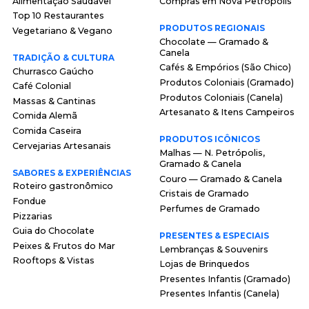
Alimentação Saudável
Compras em Nova Petrópolis
Top 10 Restaurantes
PRODUTOS REGIONAIS
Vegetariano & Vegano
Chocolate — Gramado &
Canela
TRADIÇÃO & CULTURA
Cafés & Empórios (São Chico)
Churrasco Gaúcho
Produtos Coloniais (Gramado)
Café Colonial
Produtos Coloniais (Canela)
Massas & Cantinas
Artesanato & Itens Campeiros
Comida Alemã
Comida Caseira
PRODUTOS ICÔNICOS
Cervejarias Artesanais
Malhas — N. Petrópolis,
Gramado & Canela
SABORES & EXPERIÊNCIAS
Couro — Gramado & Canela
Roteiro gastronômico
Cristais de Gramado
Fondue
Perfumes de Gramado
Pizzarias
Guia do Chocolate
PRESENTES & ESPECIAIS
Peixes & Frutos do Mar
Lembranças & Souvenirs
Rooftops & Vistas
Lojas de Brinquedos
Presentes Infantis (Gramado)
Presentes Infantis (Canela)