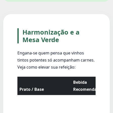
Harmonização e a
Mesa Verde
Engana-se quem pensa que vinhos
tintos potentes só acompanham carnes.
Veja como elevar sua refeição:
Bebida
Por
Prato / Base
Recomendada
fun
As 
ter