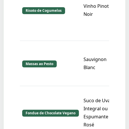
vin
Vinho Pinot
co
Risoto de Cogumelos
Noir
o s
cog
loca
O f
her
Sauvignon
vin
Massas ao Pesto
Blanc
man
fre
O c
Suco de Uva
ent
Integral ou
a a
Fondue de Chocolate Vegano
Espumante
fru
Rosé
fin