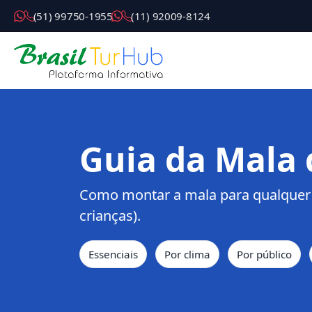
( 5 1 ) 9 9 7 5 0 - 1 9 5 5
( 1 1 ) 9 2 0 0 9 - 8 1 2 4
Guia da Mala 
Como montar a mala para
qualquer
crianças).
Essenciais
Por clima
Por público