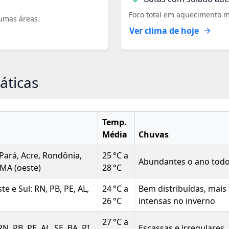
Foco total em aquecimento m
gumas áreas.
Ver clima de hoje
áticas
Temp.
Média
Chuvas
Pará, Acre, Rondônia,
25 °C a
Abundantes o ano tod
 MA (oeste)
28 °C
e e Sul: RN, PB, PE, AL,
24 °C a
Bem distribuídas, mais
26 °C
intensas no inverno
27 °C a
N, PB, PE, AL, SE, BA, PI
Escassas e irregulares