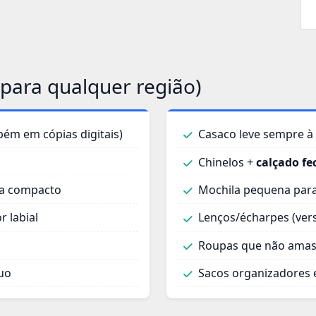
e para qualquer região)
ém em cópias digitais)
Casaco leve sempre à
Chinelos +
calçado f
va compacto
Mochila pequena para
r labial
Lenços/écharpes (ver
Roupas que não amass
uo
Sacos organizadores 