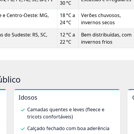
30 °C
e e Centro-Oeste: MG,
18 °C a
Verões chuvosos,
24 °C
invernos secos
s do Sudeste: RS, SC,
12 °C a
Bem distribuídas, com
22 °C
invernos frios
úblico
Idosos
Camadas quentes e leves (fleece e
tricots confortáveis)
Calçado fechado com boa aderência