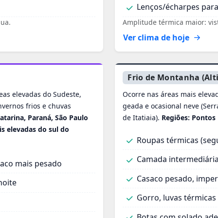
Lenços/écharpes para
gua.
Amplitude térmica maior: vis
Ver clima de hoje
Frio de Montanha (Alt
reas elevadas do Sudeste,
Ocorre nas áreas mais elevad
nvernos frios e chuvas
geada e ocasional neve (Serr
atarina, Paraná, São Paulo
de Itatiaia).
Regiões: Pontos 
is elevadas do sul do
Roupas térmicas (seg
Camada intermediária
asaco mais pesado
Casaco pesado, imper
noite
Gorro, luvas térmicas
Botas com solado ade