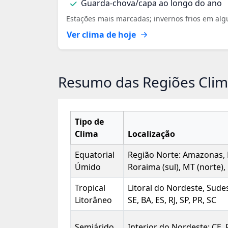
Guarda‑chova/capa ao longo do ano
Estações mais marcadas; invernos frios em al
Ver clima de hoje
Resumo das Regiões Clim
Tipo de
Clima
Localização
Equatorial
Região Norte: Amazonas, 
Úmido
Roraima (sul), MT (norte),
Tropical
Litoral do Nordeste, Sudest
Litorâneo
SE, BA, ES, RJ, SP, PR, SC
Semiárido
Interior do Nordeste: CE, R