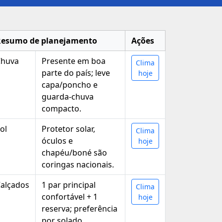
Resumo de planejamento
Ações
Chuva
Presente em boa
Clima
parte do país; leve
hoje
capa/poncho e
guarda‑chuva
compacto.
ol
Protetor solar,
Clima
óculos e
hoje
chapéu/boné são
coringas nacionais.
alçados
1 par principal
Clima
confortável + 1
hoje
reserva; preferência
por solado