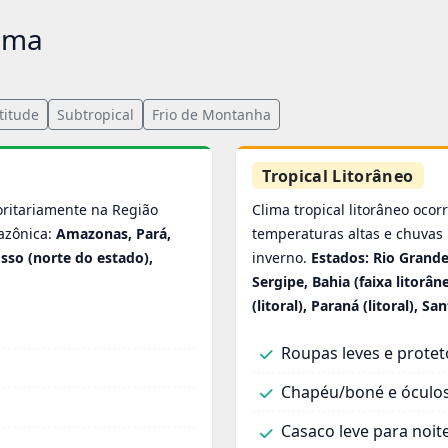
lima
titude
Subtropical
Frio de Montanha
Tropical Litorâneo
oritariamente na Região
Clima tropical litorâneo ocor
mazônica:
Amazonas, Pará,
temperaturas altas e chuvas 
sso (norte do estado),
inverno.
Estados: Rio Grand
Sergipe, Bahia (faixa litorân
(litoral), Paraná (litoral), San
Roupas leves e protet
Chapéu/boné e óculos
Casaco leve para noit