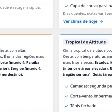
Capa de chuva para p
lidade e secagem rápida.
Dias quentes, noites variáve
Ver clima de hoje
Tropical de Altitude
este, com altas
Clima tropical de altitude o
s. É uma das regiões mais
Oeste, com temperaturas ame
rte (interior), Paraíba
mais frios e secos.
Estados: 
rior), Sergipe (interior),
(interior e áreas elevadas), 
o nordestino).
(região serrana), Goiás (área
Camadas: segunda pele
Corta‑vento imperme
Tênis fechado