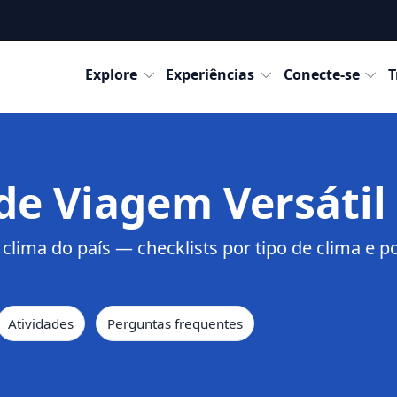
Destinos
Explore
Experiências
Conecte-se
T
de Viagem Versátil
 clima
do país — checklists por
tipo de clima
e p
Atividades
Perguntas frequentes