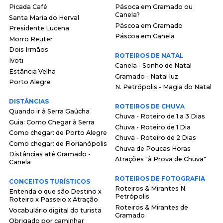
Picada Café
Pásoca em Gramado ou
Canela?
Santa Maria do Herval
Páscoa em Gramado
Presidente Lucena
Páscoa em Canela
Morro Reuter
Dois Irmãos
ROTEIROS DE NATAL
Ivoti
Canela - Sonho de Natal
Estância Velha
Gramado - Natal luz
Porto Alegre
N. Petrópolis - Magia do Natal
DISTÂNCIAS
ROTEIROS DE CHUVA
Quando ir à Serra Gaúcha
Chuva - Roteiro de 1 a 3 Dias
Guia: Como Chegar à Serra
Chuva - Roteiro de 1 Dia
Como chegar: de Porto Alegre
Chuva - Roteiro de 2 Dias
Como chegar: de Florianópolis
Chuva de Poucas Horas
Distâncias até Gramado -
Atrações "à Prova de Chuva"
Canela
ROTEIROS DE FOTOGRAFIA
CONCEITOS TURÍSTICOS
Roteiros & Mirantes N.
Entenda o que são Destino x
Petrópolis
Roteiro x Passeio x Atração
Roteiros & Mirantes de
Vocabulário digital do turista
Gramado
Obrigado por caminhar