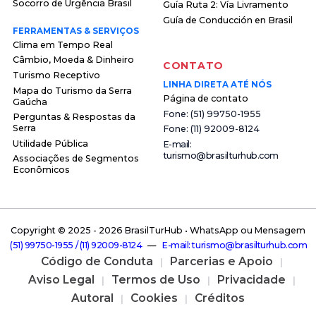
Socorro de Urgência Brasil
Guía Ruta 2: Vía Livramento
Guía de Conducción en Brasil
FERRAMENTAS & SERVIÇOS
Clima em Tempo Real
Câmbio, Moeda & Dinheiro
CONTATO
Turismo Receptivo
LINHA DIRETA ATÉ NÓS
Mapa do Turismo da Serra
Página de contato
Gaúcha
F o n e : ( 5 1 ) 9 9 7 5 0 - 1 9 5 5
Perguntas & Respostas da
Serra
F o n e : ( 1 1 ) 9 2 0 0 9 - 8 1 2 4
Utilidade Pública
E - m a i l :
t u r i s m o @ b r a s i l t u r h u b . c o m
Associações de Segmentos
Econômicos
Copyright © 2025 -
2026 BrasilTurHub • WhatsApp ou Mensagem
( 5 1 ) 9 9 7 5 0 - 1 9 5 5 / ( 1 1 ) 9 2 0 0 9 - 8 1 2 4
—
E - m a i l : t u r i s m o @ b r a s i l t u r h u b . c o m
Código de Conduta
Parcerias e Apoio
Aviso Legal
Termos de Uso
Privacidade
Autoral
Cookies
Créditos