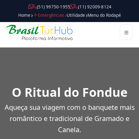
( 5 1 ) 9 9 7 5 0 - 1 9 5 5
( 1 1 ) 9 2 0 0 9 - 8 1 2 4
Home
Emergências
Utilidade
Menu do Rodapé
Destinos
Roteiros
Passeios
Atrações
Gastronomia
Compras
Hospedagem
Dicas
Guias
Mobilidade
Serviços
Trade
Pilares
O Ritual do Fondue
Aqueça sua viagem com o banquete mais
romântico e tradicional de Gramado e
Canela.