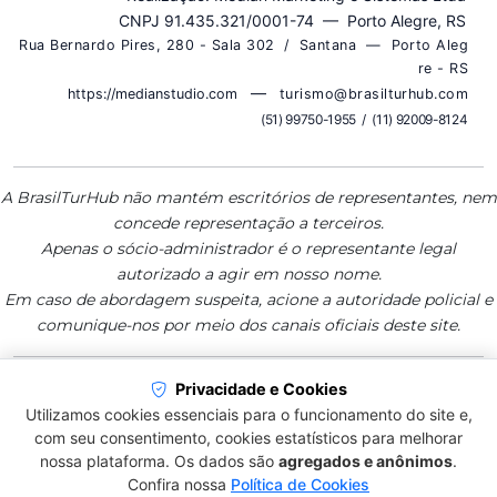
CNPJ 91.435.321/0001-74 — Porto Alegre, RS
R u a B e r n a r d o P i r e s , 2 8 0 - S a l a 3 0 2 / S a n t a n a — P o r t o A l e g
r e - R S
—
https://medianstudio.com
t u r i s m o @ b r a s i l t u r h u b . c o m
( 5 1 ) 9 9 7 5 0 - 1 9 5 5 / ( 1 1 ) 9 2 0 0 9 - 8 1 2 4
A BrasilTurHub não mantém escritórios de representantes, nem
concede representação a terceiros.
Apenas o sócio-administrador é o representante legal
autorizado a agir em nosso nome.
Em caso de abordagem suspeita, acione a autoridade policial e
comunique-nos por meio dos canais oficiais deste site.
Privacidade e Cookies
BrasilTurHub — Plataforma de Informação
Utilizamos cookies essenciais para o funcionamento do site e,
Qualificada para Destinos, Serviços e
com seu consentimento, cookies estatísticos para melhorar
Viagens
nossa plataforma. Os dados são
agregados e anônimos
.
Confira nossa
Política de Cookies