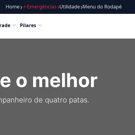
Home
Emergências
Utilidade
Menu do Rodapé
Roteiros
Passeios
Atrações
Gastronomia
Com
rade
Pilares
e o melhor
mpanheiro de quatro patas.