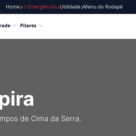
Home
Emergências
Utilidade
Menu do Rodapé
Roteiros
Passeios
Atrações
Gastronomia
Com
rade
Pilares
pira
Campos de Cima da Serra.