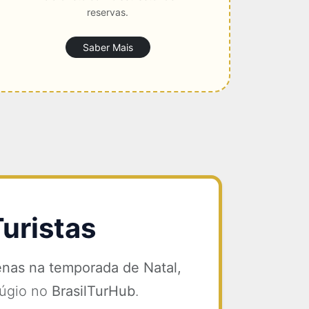
reservas.
Saber Mais
uristas
nas na temporada de Natal,
fúgio no
BrasilTurHub
.