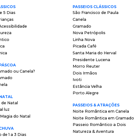
ÁSSICOS
PASSEIOS CLÁSSICOS
 e 5 Dias
São Francisco de Paula
rianças
Canela
cessibilidade
Gramado
tureza
Nova Petrópolis
ntico
Linha Nova
ica
Picada Café
nica
Santa Maria do Herval
Presidente Lucena
 PÁSCOA
Morro Reuter
amado ou Canela?
Dois Irmãos
amado
Ivoti
nela
Estância Velha
Porto Alegre
 NATAL
 de Natal
PASSEIOS & ATRAÇÕES
l luz
Noite Romântica em Canela
- Magia do Natal
Noite Romântica em Gramado
Passeio Romântico a Dois
 CHUVA
Natureza & Aventura
 de 1 a 3 Dias