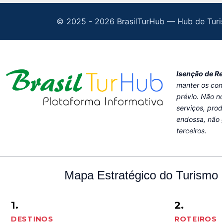
© 2025 -
2026 BrasilTurHub — Hub de Turi
Isenção de R
manter os con
prévio. Não n
serviços, pro
endossa, não 
terceiros.
Mapa Estratégico do Turismo
1.
2.
DESTINOS
ROTEIROS