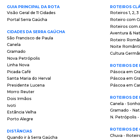
GUIA PRINCIPAL DA ROTA
ROTEIROS CL
Visão Geral de 11 Cidades
Roteiros 1, 2, 3
Portal Serra Gaúcha
Roteiro com C
Roteiros com A
CIDADES DA SERRA GAÚCHA
Aventura & Na
São Francisco de Paula
Roteiro Româ
Canela
Noite Românt
Gramado
Cultura Germâ
Nova Petrópolis
Linha Nova
ROTEIROS DE
Picada Café
Pásoca em Gr
Santa Maria do Herval
Páscoa em Gr
Presidente Lucena
Páscoa em Ca
Morro Reuter
ROTEIROS DE
Dois Irmãos
Canela - Sonho
Ivoti
Gramado - Nata
Estância Velha
N. Petrópolis 
Porto Alegre
ROTEIROS DE
DISTÂNCIAS
Chuva - Roteiro
Quando ir à Serra Gaúcha