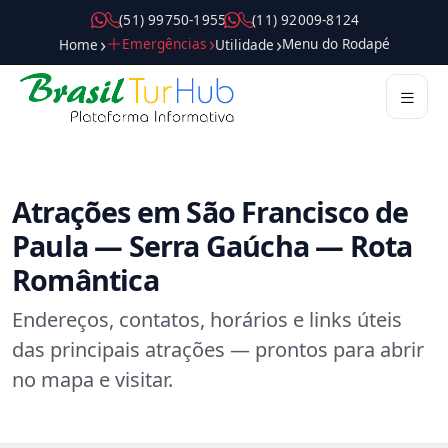
( 5 1 ) 9 9 7 5 0 - 1 9 5 5
( 1 1 ) 9 2 0 0 9 - 8 1 2 4
Emergências
Menu do Rodapé
Home
Utilidade
Destinos
Roteiros
Passeios
Atrações
Gastronomia
Compras
Hospedagem
Dicas
Guias
Mobilidade
Serviços
Trade
Pilares
Atrações em São Francisco de
Paula — Serra Gaúcha — Rota
Romântica
Endereços, contatos, horários e links úteis
das principais atrações — prontos para abrir
no mapa e visitar.