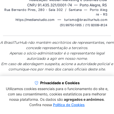
CNPJ 91.435.321/0001-74 — Porto Alegre, RS
R u a B e r n a r d o P i r e s , 2 8 0 - S a l a 3 0 2 / S a n t a n a — P o r t o A l e g
r e - R S
—
https://medianstudio.com
t u r i s m o @ b r a s i l t u r h u b . c o m
( 5 1 ) 9 9 7 5 0 - 1 9 5 5 / ( 1 1 ) 9 2 0 0 9 - 8 1 2 4
A BrasilTurHub não mantém escritórios de representantes, nem
concede representação a terceiros.
Apenas o sócio-administrador é o representante legal
autorizado a agir em nosso nome.
Em caso de abordagem suspeita, acione a autoridade policial e
comunique-nos por meio dos canais oficiais deste site.
Privacidade e Cookies
BrasilTurHub — Plataforma de Informação
Utilizamos cookies essenciais para o funcionamento do site e,
Qualificada para Destinos, Serviços e
com seu consentimento, cookies estatísticos para melhorar
Viagens
nossa plataforma. Os dados são
agregados e anônimos
.
Confira nossa
Política de Cookies
• MEDIAN MARKETING E SISTEMAS • DIVISÃO DE
ESTRATÉGIA & INOVAÇÃO •