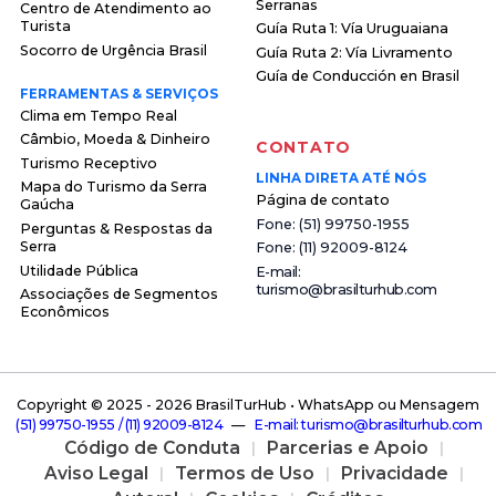
Serranas
Centro de Atendimento ao
Turista
Guía Ruta 1: Vía Uruguaiana
Socorro de Urgência Brasil
Guía Ruta 2: Vía Livramento
Guía de Conducción en Brasil
FERRAMENTAS & SERVIÇOS
Clima em Tempo Real
Câmbio, Moeda & Dinheiro
CONTATO
Turismo Receptivo
LINHA DIRETA ATÉ NÓS
Mapa do Turismo da Serra
Página de contato
Gaúcha
F o n e : ( 5 1 ) 9 9 7 5 0 - 1 9 5 5
Perguntas & Respostas da
Serra
F o n e : ( 1 1 ) 9 2 0 0 9 - 8 1 2 4
Utilidade Pública
E - m a i l :
t u r i s m o @ b r a s i l t u r h u b . c o m
Associações de Segmentos
Econômicos
Copyright © 2025 -
2026 BrasilTurHub • WhatsApp ou Mensagem
( 5 1 ) 9 9 7 5 0 - 1 9 5 5 / ( 1 1 ) 9 2 0 0 9 - 8 1 2 4
—
E - m a i l : t u r i s m o @ b r a s i l t u r h u b . c o m
Código de Conduta
Parcerias e Apoio
Aviso Legal
Termos de Uso
Privacidade