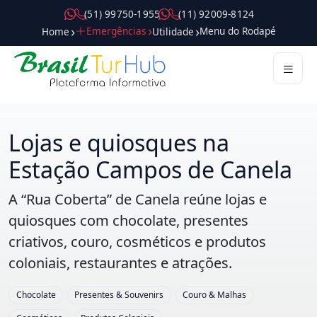
( 5 1 ) 9 9 7 5 0 - 1 9 5 5
( 1 1 ) 9 2 0 0 9 - 8 1 2 4
Emergências
Menu do Rodapé
Home
Utilidade
Destinos
Roteiros
Passeios
Atrações
Gastronomia
Compras
Hospedagem
Dicas
Guias
Mobilidade
Serviços
Trade
Pilares
Lojas e quiosques na
Estação Campos de Canela
A “Rua Coberta” de Canela reúne lojas e
quiosques com chocolate, presentes
criativos, couro, cosméticos e produtos
coloniais, restaurantes e atrações.
Chocolate
Presentes & Souvenirs
Couro & Malhas