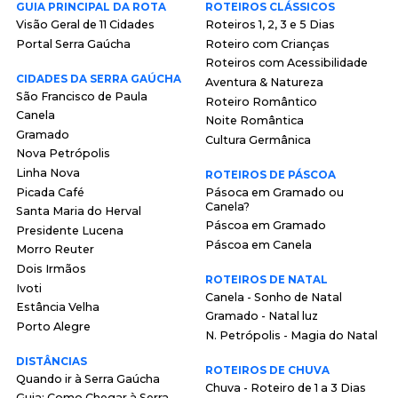
GUIA PRINCIPAL DA ROTA
ROTEIROS CLÁSSICOS
Visão Geral de 11 Cidades
Roteiros 1, 2, 3 e 5 Dias
Portal Serra Gaúcha
Roteiro com Crianças
Roteiros com Acessibilidade
CIDADES DA SERRA GAÚCHA
Aventura & Natureza
São Francisco de Paula
Roteiro Romântico
Canela
Noite Romântica
Gramado
Cultura Germânica
Nova Petrópolis
Linha Nova
ROTEIROS DE PÁSCOA
Picada Café
Pásoca em Gramado ou
Canela?
Santa Maria do Herval
Páscoa em Gramado
Presidente Lucena
Páscoa em Canela
Morro Reuter
Dois Irmãos
ROTEIROS DE NATAL
Ivoti
Canela - Sonho de Natal
Estância Velha
Gramado - Natal luz
Porto Alegre
N. Petrópolis - Magia do Natal
DISTÂNCIAS
ROTEIROS DE CHUVA
Quando ir à Serra Gaúcha
Chuva - Roteiro de 1 a 3 Dias
Guia: Como Chegar à Serra