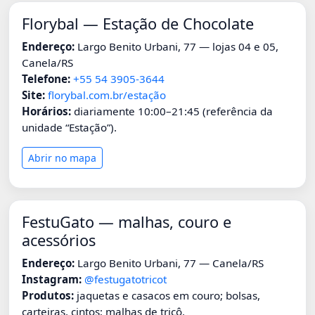
Florybal — Estação de Chocolate
Endereço:
Largo Benito Urbani, 77 — lojas 04 e 05,
Canela/RS
Telefone:
+55 54 3905-3644
Site:
florybal.com.br/estação
Horários:
diariamente 10:00–21:45 (referência da
unidade “Estação”).
Abrir no mapa
FestuGato — malhas, couro e
acessórios
Endereço:
Largo Benito Urbani, 77 — Canela/RS
Instagram:
@festugatotricot
Produtos:
jaquetas e casacos em couro; bolsas,
carteiras, cintos; malhas de tricô.