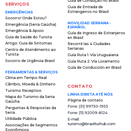
Guia de Condução no Brasil
SERVIÇOS
Guia de Entrada de
Estrangeiros no Brasil
EMERGÊNCIAS
Socorro! Onde Estou?
MOVILIDAD SERRANA -
Emergência (Serra Gaúcha)
ESPAÑOL
Emergência & Apoio
Guía de Ingreso de Extranjeros
Guia de Saúde do Turista
en Brasil
Artigo: Guia de Sintomas
Recorré las 4 Ciudades
Serranas
Centro de Atendimento ao
Turista
Guía Ruta 1: Vía Uruguaiana
Socorro de Urgência Brasil
Guía Ruta 2: Vía Livramento
Guía de Conducción en Brasil
FERRAMENTAS & SERVIÇOS
Clima em Tempo Real
Câmbio, Moeda & Dinheiro
CONTATO
Turismo Receptivo
LINHA DIRETA ATÉ NÓS
Mapa do Turismo da Serra
Página de contato
Gaúcha
F o n e : ( 5 1 ) 9 9 7 5 0 - 1 9 5 5
Perguntas & Respostas da
Serra
F o n e : ( 1 1 ) 9 2 0 0 9 - 8 1 2 4
Utilidade Pública
E - m a i l :
t u r i s m o @ b r a s i l t u r h u b . c o m
Associações de Segmentos
Econômicos