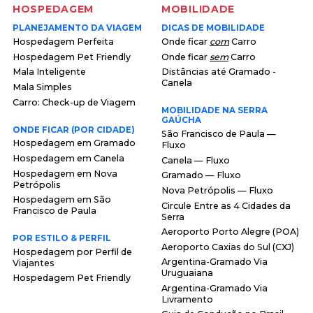
HOSPEDAGEM
MOBILIDADE
PLANEJAMENTO DA VIAGEM
DICAS DE MOBILIDADE
Hospedagem Perfeita
Onde ficar
com
Carro
Hospedagem Pet Friendly
Onde ficar
sem
Carro
Mala Inteligente
Distâncias até Gramado -
Canela
Mala Simples
Carro: Check-up de Viagem
MOBILIDADE NA SERRA
GAÚCHA
ONDE FICAR (POR CIDADE)
São Francisco de Paula —
Hospedagem em Gramado
Fluxo
Hospedagem em Canela
Canela — Fluxo
Hospedagem em Nova
Gramado — Fluxo
Petrópolis
Nova Petrópolis — Fluxo
Hospedagem em São
Circule Entre as 4 Cidades da
Francisco de Paula
Serra
Aeroporto Porto Alegre (POA)
POR ESTILO & PERFIL
Aeroporto Caxias do Sul (CXJ)
Hospedagem por Perfil de
Argentina-Gramado Via
Viajantes
Uruguaiana
Hospedagem Pet Friendly
Argentina-Gramado Via
Livramento