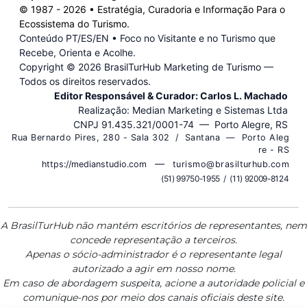
© 1987 -
2026
• Estratégia, Curadoria e Informação Para o
Ecossistema do Turismo.
Conteúdo PT/ES/EN • Foco no Visitante e no Turismo que
Recebe, Orienta e Acolhe.
Copyright ©
2026 BrasilTurHub Marketing de Turismo —
Todos os direitos reservados.
Editor Responsável & Curador: Carlos L. Machado
Realização: Median Marketing e Sistemas Ltda
CNPJ 91.435.321/0001-74 — Porto Alegre, RS
R u a B e r n a r d o P i r e s , 2 8 0 - S a l a 3 0 2 / S a n t a n a — P o r t o A l e g
r e - R S
—
https://medianstudio.com
t u r i s m o @ b r a s i l t u r h u b . c o m
( 5 1 ) 9 9 7 5 0 - 1 9 5 5 / ( 1 1 ) 9 2 0 0 9 - 8 1 2 4
A BrasilTurHub não mantém escritórios de representantes, nem
concede representação a terceiros.
Apenas o sócio-administrador é o representante legal
autorizado a agir em nosso nome.
Em caso de abordagem suspeita, acione a autoridade policial e
comunique-nos por meio dos canais oficiais deste site.