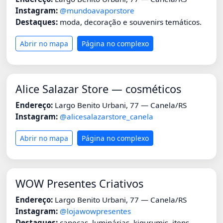
Instagram:
@mundoavaporstore
Destaques:
moda, decoração e souvenirs temáticos.
Abrir no mapa
Página no complexo
Alice Salazar Store — cosméticos
Endereço:
Largo Benito Urbani, 77 — Canela/RS
Instagram:
@alicesalazarstore_canela
Abrir no mapa
Página no complexo
WOW Presentes Criativos
Endereço:
Largo Benito Urbani, 77 — Canela/RS
Instagram:
@lojawowpresentes
Destaques:
canecas, luminárias, kigurumis, itens