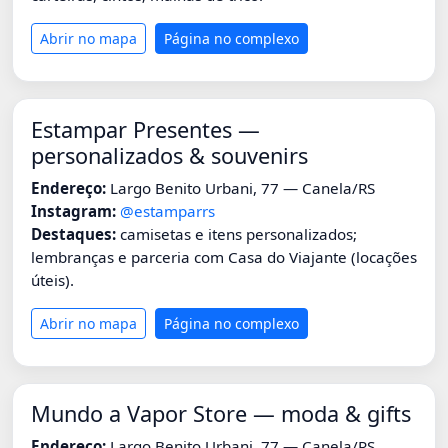
Abrir no mapa
Página no complexo
Estampar Presentes —
personalizados & souvenirs
Endereço:
Largo Benito Urbani, 77 — Canela/RS
Instagram:
@estamparrs
Destaques:
camisetas e itens personalizados;
lembranças e parceria com Casa do Viajante (locações
úteis).
Abrir no mapa
Página no complexo
Mundo a Vapor Store — moda & gifts
Endereço:
Largo Benito Urbani, 77 — Canela/RS