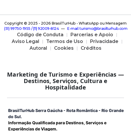
Copyright © 2025 -
2026 BrasilTurHub • WhatsApp ou Mensagem
( 5 1 ) 9 9 7 5 0 - 1 9 5 5 / ( 1 1 ) 9 2 0 0 9 - 8 1 2 4
—
E - m a i l : t u r i s m o @ b r a s i l t u r h u b . c o m
Código de Conduta
Parcerias e Apoio
Aviso Legal
Termos de Uso
Privacidade
Autoral
Cookies
Créditos
Marketing de Turismo e Experiências —
Destinos, Serviços, Cultura e
Hospitalidade
BrasilTurHub Serra Gaúcha - Rota Romântica - Rio Grande
do Sul.
Informação Qualificada para Destinos, Serviços e
Experiências de Viagem.