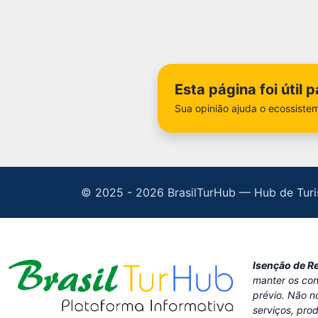
Esta página foi útil 
Sua opinião ajuda o ecossistem
© 2025 -
2026 BrasilTurHub — Hub de Turi
Isenção de R
manter os con
prévio. Não n
serviços, pro