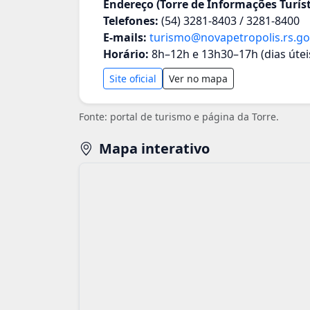
Endereço (Torre de Informações Turíst
Telefones:
(54) 3281-8403 / 3281-8400
E-mails:
turismo@novapetropolis.rs.go
Horário:
8h–12h e 13h30–17h (dias útei
Site oficial
Ver no mapa
Fonte: portal de turismo e página da Torre.
Mapa interativo