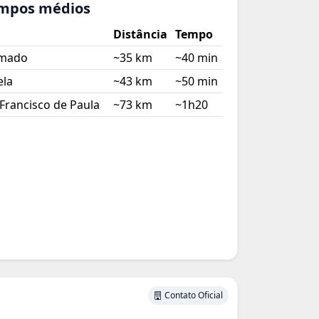
empos médios
Distância
Tempo
amado
~35 km
~40 min
ela
~43 km
~50 min
Francisco de Paula
~73 km
~1h20
Contato Oficial