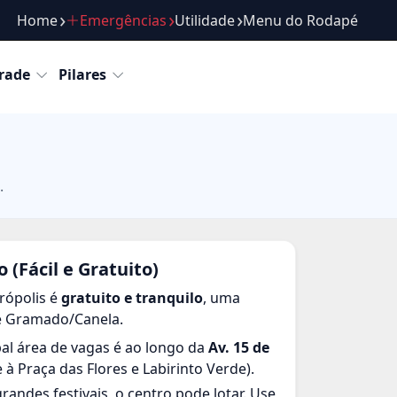
Home
Emergências
Utilidade
Menu do Rodapé
Roteiros
Passeios
Atrações
Gastronomia
Com
rade
Pilares
.
(Fácil e Gratuito)
rópolis é
gratuito e tranquilo
, uma
e Gramado/Canela.
pal área de vagas é ao longo da
Av. 15 de
 à Praça das Flores e Labirinto Verde).
randes festivais, o centro pode lotar. Use