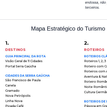
endossa, não 
terceiros.
Mapa Estratégico do Turismo
1.
2.
DESTINOS
ROTEIROS
GUIA PRINCIPAL DA ROTA
ROTEIROS CL
Visão Geral de 11 Cidades
Roteiros 1, 2, 3
Portal Serra Gaúcha
Roteiro com C
Roteiros com A
CIDADES DA SERRA GAÚCHA
Aventura & Na
São Francisco de Paula
Roteiro Româ
Canela
Noite Românt
Gramado
Cultura Germâ
Nova Petrópolis
Linha Nova
ROTEIROS DE
Picada Café
Pásoca em Gr