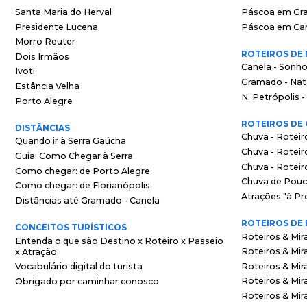
Santa Maria do Herval
Páscoa em Gr
Presidente Lucena
Páscoa em Ca
Morro Reuter
ROTEIROS DE
Dois Irmãos
Canela - Sonho
Ivoti
Gramado - Nata
Estância Velha
N. Petrópolis 
Porto Alegre
ROTEIROS DE
DISTÂNCIAS
Chuva - Roteiro
Quando ir à Serra Gaúcha
Chuva - Roteiro
Guia: Como Chegar à Serra
Chuva - Roteir
Como chegar: de Porto Alegre
Chuva de Pouc
Como chegar: de Florianópolis
Atrações "à Pr
Distâncias até Gramado - Canela
ROTEIROS DE
CONCEITOS TURÍSTICOS
Roteiros & Mir
Entenda o que são Destino x Roteiro x Passeio
Roteiros & Mi
x Atração
Roteiros & Mir
Vocabulário digital do turista
Roteiros & Mir
Obrigado por caminhar conosco
Roteiros & Mir