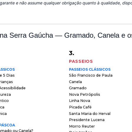
garante e não assume qualquer obrigação quanto à qualidade, dispo
 na Serra Gaúcha — Gramado, Canela e os
3.
PASSEIOS
ÁSSICOS
PASSEIOS CLÁSSICOS
 e 5 Dias
São Francisco de Paula
rianças
Canela
cessibilidade
Gramado
tureza
Nova Petrópolis
ntico
Linha Nova
ica
Picada Café
nica
Santa Maria do Herval
Presidente Lucena
 PÁSCOA
Morro Reuter
amado ou Canela?