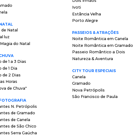
Dois Irmãos
amado
Ivoti
nela
Estância Velha
Porto Alegre
 NATAL
 de Natal
PASSEIOS & ATRAÇÕES
l luz
Noite Romântica em Canela
- Magia do Natal
Noite Romântica em Gramado
Passeio Romântico a Dois
 CHUVA
Natureza & Aventura
 de 1 a 3 Dias
 de 1 Dia
CITY TOUR ESPECIAIS
o de 2 Dias
Canela
as Horas
Gramado
ova de Chuva"
Nova Petrópolis
São Francisco de Paula
 FOTOGRAFIA
antes N. Petrópolis
rantes de Gramado
antes de Canela
antes de São Chico
antes Serra Gaúcha