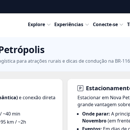
Destinos
Explore
Experiências
Conecte-se
T
Petrópolis
ogística para atrações rurais e dicas de condução na BR-116
Estacionamento 
mântica)
e conexão direta
Estacionar em Nova Pet
grande vantagem sobr
/ ~40 min
Onde parar:
A princi
Novembro
(em frente
~95 km / ~2h
Eventos:
Em dias de g