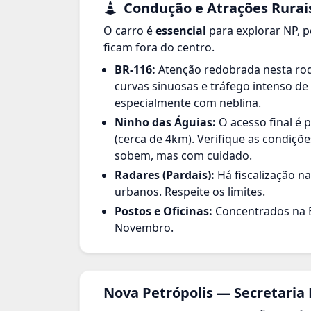
Condução e Atrações Rurai
O carro é
essencial
para explorar NP, p
ficam fora do centro.
BR-116:
Atenção redobrada nesta rod
curvas sinuosas e tráfego intenso d
especialmente com neblina.
Ninho das Águias:
O acesso final é 
(cerca de 4km). Verifique as condiçõe
sobem, mas com cuidado.
Radares (Pardais):
Há fiscalização n
urbanos. Respeite os limites.
Postos e Oficinas:
Concentrados na B
Novembro.
Nova Petrópolis — Secretaria