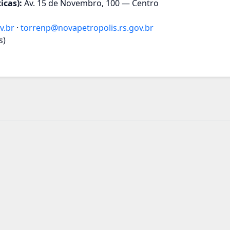
icas):
Av. 15 de Novembro, 100 — Centro
v.br
·
torrenp@novapetropolis.rs.gov.br
s)