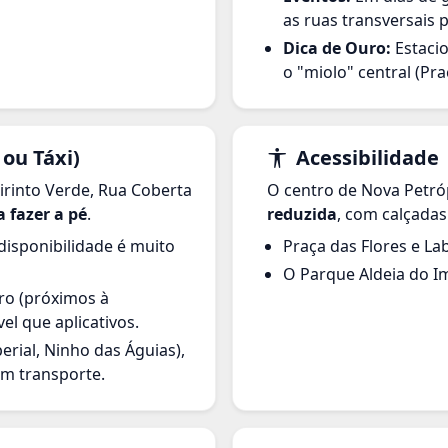
as ruas transversais 
Dica de Ouro:
Estacio
o "miolo" central (Pra
 ou Táxi)
Acessibilidade
birinto Verde, Rua Coberta
O centro de Nova Petró
 fazer a pé
.
reduzida
, com calçadas
disponibilidade é muito
Praça das Flores e La
O Parque Aldeia do Im
ro (próximos à
el que aplicativos.
erial, Ninho das Águias),
om transporte.