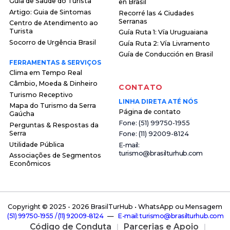
Guia de Saúde do Turista
en Brasil
Artigo: Guia de Sintomas
Recorré las 4 Ciudades
Serranas
Centro de Atendimento ao
Turista
Guía Ruta 1: Vía Uruguaiana
Socorro de Urgência Brasil
Guía Ruta 2: Vía Livramento
Guía de Conducción en Brasil
FERRAMENTAS & SERVIÇOS
Clima em Tempo Real
Câmbio, Moeda & Dinheiro
CONTATO
Turismo Receptivo
LINHA DIRETA ATÉ NÓS
Mapa do Turismo da Serra
Página de contato
Gaúcha
F o n e : ( 5 1 ) 9 9 7 5 0 - 1 9 5 5
Perguntas & Respostas da
Serra
F o n e : ( 1 1 ) 9 2 0 0 9 - 8 1 2 4
Utilidade Pública
E - m a i l :
t u r i s m o @ b r a s i l t u r h u b . c o m
Associações de Segmentos
Econômicos
Copyright © 2025 -
2026 BrasilTurHub • WhatsApp ou Mensagem
( 5 1 ) 9 9 7 5 0 - 1 9 5 5 / ( 1 1 ) 9 2 0 0 9 - 8 1 2 4
—
E - m a i l : t u r i s m o @ b r a s i l t u r h u b . c o m
Código de Conduta
Parcerias e Apoio