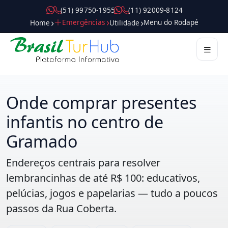
( 5 1 ) 9 9 7 5 0 - 1 9 5 5
( 1 1 ) 9 2 0 0 9 - 8 1 2 4
Emergências
Menu do Rodapé
Home
Utilidade
Destinos
Roteiros
Passeios
Atrações
Gastronomia
Compras
Hospedagem
Dicas
Guias
Mobilidade
Serviços
Trade
Pilares
Onde comprar presentes
infantis no centro de
Gramado
Endereços centrais para resolver
lembrancinhas de
até R$ 100
: educativos,
pelúcias, jogos e papelarias — tudo a poucos
passos da Rua Coberta.