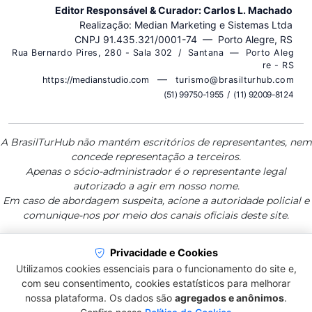
Editor Responsável & Curador: Carlos L. Machado
Realização: Median Marketing e Sistemas Ltda
CNPJ 91.435.321/0001-74 — Porto Alegre, RS
R u a B e r n a r d o P i r e s , 2 8 0 - S a l a 3 0 2 / S a n t a n a — P o r t o A l e g
r e - R S
—
https://medianstudio.com
t u r i s m o @ b r a s i l t u r h u b . c o m
( 5 1 ) 9 9 7 5 0 - 1 9 5 5 / ( 1 1 ) 9 2 0 0 9 - 8 1 2 4
A BrasilTurHub não mantém escritórios de representantes, nem
concede representação a terceiros.
Apenas o sócio-administrador é o representante legal
autorizado a agir em nosso nome.
Em caso de abordagem suspeita, acione a autoridade policial e
comunique-nos por meio dos canais oficiais deste site.
Privacidade e Cookies
BrasilTurHub — Plataforma de Informação
Utilizamos cookies essenciais para o funcionamento do site e,
Qualificada para Destinos, Serviços e
com seu consentimento, cookies estatísticos para melhorar
Viagens
nossa plataforma. Os dados são
agregados e anônimos
.