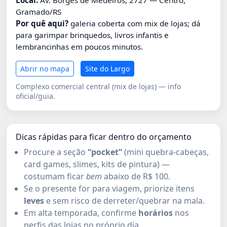
Local:
Av. Borges de Medeiros, 2727 — Centro,
Gramado/RS
Por quê aqui?
galeria coberta com mix de lojas; dá
para garimpar brinquedos, livros infantis e
lembrancinhas em poucos minutos.
Abrir no mapa
Site do Largo
Complexo comercial central (mix de lojas) — info
oficial/guia.
Dicas rápidas para ficar dentro do orçamento
Procure a seção
“pocket”
(mini quebra-cabeças,
card games, slimes, kits de pintura) —
costumam ficar
bem
abaixo de R$ 100.
Se o presente for para viagem, priorize itens
leves
e sem risco de derreter/quebrar na mala.
Em alta temporada, confirme
horários
nos
perfis das lojas no próprio dia.