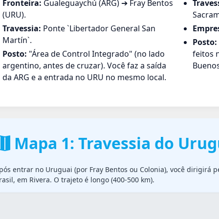
Fronteira:
Gualeguaychú (ARG) ➔ Fray Bentos
Traves
(URU).
Sacram
Travessia:
Ponte `Libertador General San
Empre
Martín`.
Posto:
Posto:
"Área de Control Integrado" (no lado
feitos 
argentino, antes de cruzar). Você faz a saída
Buenos
da ARG e a entrada no URU no mesmo local.
Mapa 1: Travessia do Urug
pós entrar no Uruguai (por Fray Bentos ou Colonia), você dirigirá pe
rasil, em Rivera. O trajeto é longo (400-500 km).