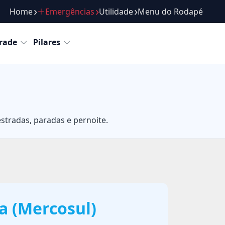
Home
Emergências
Utilidade
Menu do Rodapé
Roteiros
Passeios
Atrações
Gastronomia
Com
rade
Pilares
estradas, paradas e pernoite.
 (Mercosul)