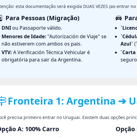
tenção: esta documentação será exigida DUAS VEZES (ao entrar no U
Para Pessoas (Migração)
Para
DNI
ou Passaporte válido.
`Licen
Menores de Idade:
"Autorización de Viaje" se
`Cédul
não estiverem com ambos os pais.
Azul`
(
VTV:
A Verificación Técnica Vehicular é
`Carta
obrigatória para sair da Argentina.
seguro 
Fronteira 1: Argentina ➔ 
ocê precisa primeiro entrar no Uruguai. Existem duas opções princ
pção A: 100% Carro
Opção 