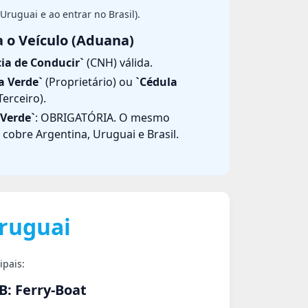
ruguai e ao entrar no Brasil).
 o Veículo (Aduana)
cia de Conducir`
(CNH) válida.
a Verde`
(Proprietário) ou
`Cédula
Terceiro).
 Verde`
: OBRIGATÓRIA. O mesmo
cobre Argentina, Uruguai e Brasil.
Uruguai
ipais:
B: Ferry-Boat