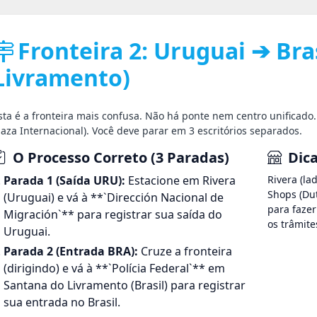
Fronteira 2: Uruguai ➔ Bras
Livramento)
sta é a fronteira mais confusa. Não há ponte nem centro unificado
laza Internacional). Você deve parar em 3 escritórios separados.
O Processo Correto (3 Paradas)
Dica
Parada 1 (Saída URU):
Estacione em Rivera
Rivera (la
Shops (Dut
(Uruguai) e vá à **`Dirección Nacional de
para fazer
Migración`** para registrar sua saída do
os trâmite
Uruguai.
Parada 2 (Entrada BRA):
Cruze a fronteira
(dirigindo) e vá à **`Polícia Federal`** em
Santana do Livramento (Brasil) para registrar
sua entrada no Brasil.