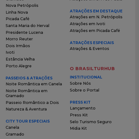
Nova Petrópolis
ATRAÇÕES EM DESTAQUE
Linha Nova
Atrações em N. Petrópolis
Picada Café
Atrações em Ivoti
Santa Maria do Herval
Atrações em Picada Café
Presidente Lucena
Morro Reuter
ATRAÇÕES ESPECIAIS
Dois Irmãos
Atrações & Eventos
Ivoti
Estância Velha
Porto Alegre
O BRASILTURHUB
INSTITUCIONAL
PASSEIOS & ATRAÇÕES
Sobre Nós
Noite Romântica em Canela
Sobre o Portal
Noite Romântica em
Gramado
Passeio Romântico a Dois
PRESS KIT
Lançamento
Natureza & Aventura
Press Kit
CITY TOUR ESPECIAIS
Selo Turismo Seguro
Canela
Midia Kit
Gramado