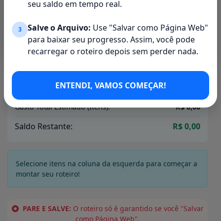
seu saldo em tempo real.
1.7 Estilo:
—
1.8 Observações:
—
Salve o Arquivo:
Use "Salvar como Página Web"
3
para baixar seu progresso. Assim, você pode
recarregar o roteiro depois sem perder nada.
Controle Financeiro
ENTENDI, VAMOS COMEÇAR!
Orçamento Total Planejado:
R$ 0,00
Gasto Total Estimado (Itens):
R$ 0,00
Saldo Restante:
R$ 0,00
Selecione itens na coluna da esquerda para começar a
montar seu roteiro!
PARE E SALVE:
O roteiro só é garantido se você "Salvar
como Página Web".