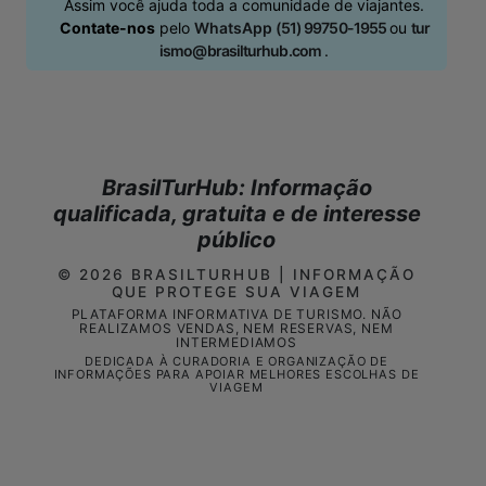
Assim você ajuda toda a comunidade de viajantes.
Contate-nos
pelo
WhatsApp
( 5 1 ) 9 9 7 5 0 - 1 9 5 5
ou
t u r
i s m o @ b r a s i l t u r h u b . c o m
.
BrasilTurHub: Informação
qualificada, gratuita e de interesse
público
© 2026 BRASILTURHUB | INFORMAÇÃO
QUE PROTEGE SUA VIAGEM
PLATAFORMA INFORMATIVA DE TURISMO. NÃO
REALIZAMOS VENDAS, NEM RESERVAS, NEM
INTERMEDIAMOS
DEDICADA À CURADORIA E ORGANIZAÇÃO DE
INFORMAÇÕES PARA APOIAR MELHORES ESCOLHAS DE
VIAGEM