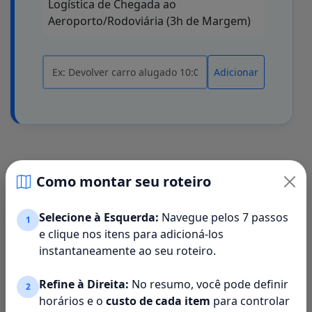
Logística de Chegada ao
Aeroporto/Rodoviária (3h de Margem)
Adicionar
Como montar seu roteiro
Roteiro:
[Sem Nome]
Selecione à Esquerda:
Navegue pelos 7 passos
1
e clique nos itens para adicioná-los
Dados do Roteiro
instantaneamente ao seu roteiro.
Local (fuso): UTC • 09/08/2026 15:46
1.3 Nome:
—
1.4 Contato:
—
Refine à Direita:
No resumo, você pode definir
2
horários e o
custo de cada item
para controlar
1.5 Chegada:
—
1.6 Destino:
—