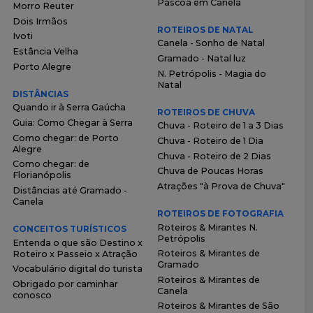
Páscoa em Canela
Morro Reuter
Dois Irmãos
ROTEIROS DE NATAL
Ivoti
Canela - Sonho de Natal
Estância Velha
Gramado - Natal luz
Porto Alegre
N. Petrópolis - Magia do
Natal
DISTÂNCIAS
Quando ir à Serra Gaúcha
ROTEIROS DE CHUVA
Guia: Como Chegar à Serra
Chuva - Roteiro de 1 a 3 Dias
Como chegar: de Porto
Chuva - Roteiro de 1 Dia
Alegre
Chuva - Roteiro de 2 Dias
Como chegar: de
Chuva de Poucas Horas
Florianópolis
Atrações "à Prova de Chuva"
Distâncias até Gramado -
Canela
ROTEIROS DE FOTOGRAFIA
Roteiros & Mirantes N.
CONCEITOS TURÍSTICOS
Petrópolis
Entenda o que são Destino x
Roteiros & Mirantes de
Roteiro x Passeio x Atração
Gramado
Vocabulário digital do turista
Roteiros & Mirantes de
Obrigado por caminhar
Canela
conosco
Roteiros & Mirantes de São