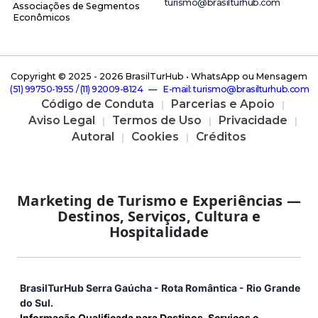
t u r i s m o @ b r a s i l t u r h u b . c o m
Associações de Segmentos
Econômicos
Copyright © 2025 -
2026 BrasilTurHub • WhatsApp ou Mensagem
( 5 1 ) 9 9 7 5 0 - 1 9 5 5 / ( 1 1 ) 9 2 0 0 9 - 8 1 2 4
—
E - m a i l : t u r i s m o @ b r a s i l t u r h u b . c o m
Código de Conduta
Parcerias e Apoio
Aviso Legal
Termos de Uso
Privacidade
Autoral
Cookies
Créditos
Marketing de Turismo e Experiências —
Destinos, Serviços, Cultura e
Hospitalidade
BrasilTurHub Serra Gaúcha - Rota Romântica - Rio Grande
do Sul.
Informação Qualificada para Destinos, Serviços e