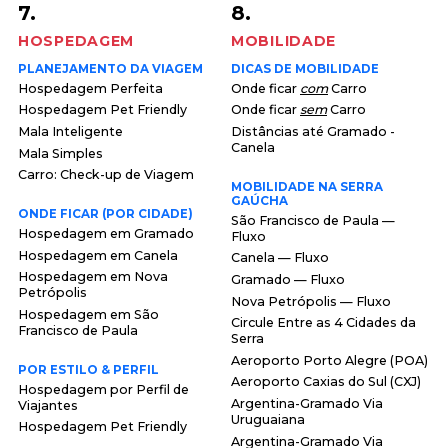
7.
8.
HOSPEDAGEM
MOBILIDADE
PLANEJAMENTO DA VIAGEM
DICAS DE MOBILIDADE
Hospedagem Perfeita
Onde ficar
com
Carro
Hospedagem Pet Friendly
Onde ficar
sem
Carro
Mala Inteligente
Distâncias até Gramado -
Canela
Mala Simples
Carro: Check-up de Viagem
MOBILIDADE NA SERRA
GAÚCHA
ONDE FICAR (POR CIDADE)
São Francisco de Paula —
Hospedagem em Gramado
Fluxo
Hospedagem em Canela
Canela — Fluxo
Hospedagem em Nova
Gramado — Fluxo
Petrópolis
Nova Petrópolis — Fluxo
Hospedagem em São
Circule Entre as 4 Cidades da
Francisco de Paula
Serra
Aeroporto Porto Alegre (POA)
POR ESTILO & PERFIL
Aeroporto Caxias do Sul (CXJ)
Hospedagem por Perfil de
Argentina-Gramado Via
Viajantes
Uruguaiana
Hospedagem Pet Friendly
Argentina-Gramado Via