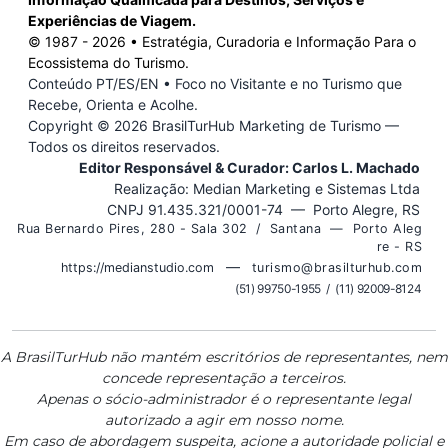
Experiências de Viagem.
© 1987 -
2026
• Estratégia, Curadoria e Informação Para o
Ecossistema do Turismo.
Conteúdo PT/ES/EN • Foco no Visitante e no Turismo que
Recebe, Orienta e Acolhe.
Copyright ©
2026 BrasilTurHub Marketing de Turismo —
Todos os direitos reservados.
Editor Responsável & Curador: Carlos L. Machado
Realização: Median Marketing e Sistemas Ltda
CNPJ 91.435.321/0001-74 — Porto Alegre, RS
R u a B e r n a r d o P i r e s , 2 8 0 - S a l a 3 0 2 / S a n t a n a — P o r t o A l e g
r e - R S
—
https://medianstudio.com
t u r i s m o @ b r a s i l t u r h u b . c o m
( 5 1 ) 9 9 7 5 0 - 1 9 5 5 / ( 1 1 ) 9 2 0 0 9 - 8 1 2 4
A BrasilTurHub não mantém escritórios de representantes, nem
concede representação a terceiros.
Apenas o sócio-administrador é o representante legal
autorizado a agir em nosso nome.
Em caso de abordagem suspeita, acione a autoridade policial e