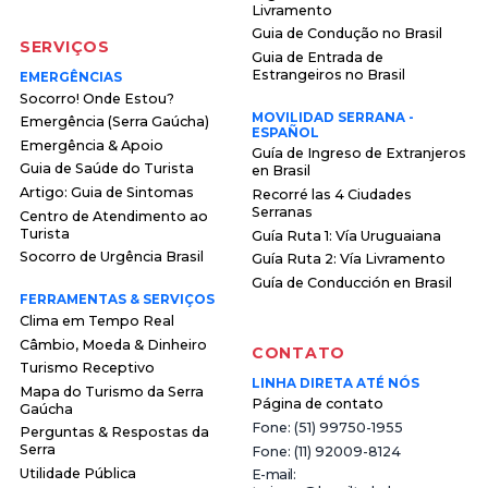
Livramento
Guia de Condução no Brasil
SERVIÇOS
Guia de Entrada de
Estrangeiros no Brasil
EMERGÊNCIAS
Socorro! Onde Estou?
MOVILIDAD SERRANA -
Emergência (Serra Gaúcha)
ESPAÑOL
Emergência & Apoio
Guía de Ingreso de Extranjeros
Guia de Saúde do Turista
en Brasil
Artigo: Guia de Sintomas
Recorré las 4 Ciudades
Serranas
Centro de Atendimento ao
Turista
Guía Ruta 1: Vía Uruguaiana
Socorro de Urgência Brasil
Guía Ruta 2: Vía Livramento
Guía de Conducción en Brasil
FERRAMENTAS & SERVIÇOS
Clima em Tempo Real
Câmbio, Moeda & Dinheiro
CONTATO
Turismo Receptivo
LINHA DIRETA ATÉ NÓS
Mapa do Turismo da Serra
Página de contato
Gaúcha
F o n e : ( 5 1 ) 9 9 7 5 0 - 1 9 5 5
Perguntas & Respostas da
Serra
F o n e : ( 1 1 ) 9 2 0 0 9 - 8 1 2 4
Utilidade Pública
E - m a i l :