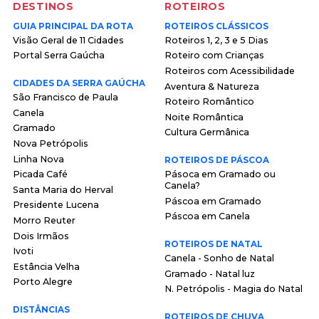
DESTINOS
ROTEIROS
GUIA PRINCIPAL DA ROTA
ROTEIROS CLÁSSICOS
Visão Geral de 11 Cidades
Roteiros 1, 2, 3 e 5 Dias
Portal Serra Gaúcha
Roteiro com Crianças
Roteiros com Acessibilidade
CIDADES DA SERRA GAÚCHA
Aventura & Natureza
São Francisco de Paula
Roteiro Romântico
Canela
Noite Romântica
Gramado
Cultura Germânica
Nova Petrópolis
Linha Nova
ROTEIROS DE PÁSCOA
Picada Café
Pásoca em Gramado ou
Canela?
Santa Maria do Herval
Páscoa em Gramado
Presidente Lucena
Páscoa em Canela
Morro Reuter
Dois Irmãos
ROTEIROS DE NATAL
Ivoti
Canela - Sonho de Natal
Estância Velha
Gramado - Natal luz
Porto Alegre
N. Petrópolis - Magia do Natal
DISTÂNCIAS
ROTEIROS DE CHUVA