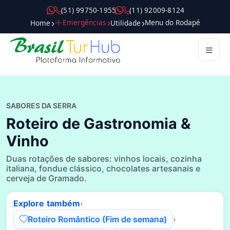
( 5 1 ) 9 9 7 5 0 - 1 9 5 5
( 1 1 ) 9 2 0 0 9 - 8 1 2 4
Emergências
Menu do Rodapé
Home
Utilidade
Destinos
Roteiros
Passeios
Atrações
Gastronomia
Compras
Hospedagem
Dicas
Guias
Mobilidade
Serviços
Trade
Pilares
SABORES DA SERRA
Roteiro de Gastronomia &
Vinho
Duas rotações de sabores: vinhos locais, cozinha
italiana, fondue clássico, chocolates artesanais e
cerveja de Gramado.
Explore também
›
Roteiro Romântico (Fim de semana)
›