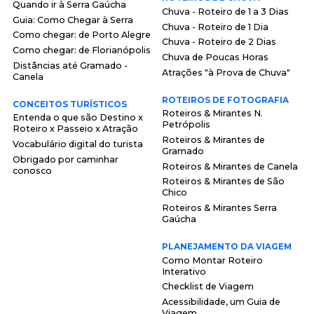
Quando ir à Serra Gaúcha
Chuva - Roteiro de 1 a 3 Dias
Guia: Como Chegar à Serra
Chuva - Roteiro de 1 Dia
Como chegar: de Porto Alegre
Chuva - Roteiro de 2 Dias
Como chegar: de Florianópolis
Chuva de Poucas Horas
Distâncias até Gramado -
Atrações "à Prova de Chuva"
Canela
ROTEIROS DE FOTOGRAFIA
CONCEITOS TURÍSTICOS
Roteiros & Mirantes N.
Entenda o que são Destino x
Petrópolis
Roteiro x Passeio x Atração
Roteiros & Mirantes de
Vocabulário digital do turista
Gramado
Obrigado por caminhar
Roteiros & Mirantes de Canela
conosco
Roteiros & Mirantes de São
Chico
Roteiros & Mirantes Serra
Gaúcha
PLANEJAMENTO DA VIAGEM
Como Montar Roteiro
Interativo
Checklist de Viagem
Acessibilidade, um Guia de
Viagem