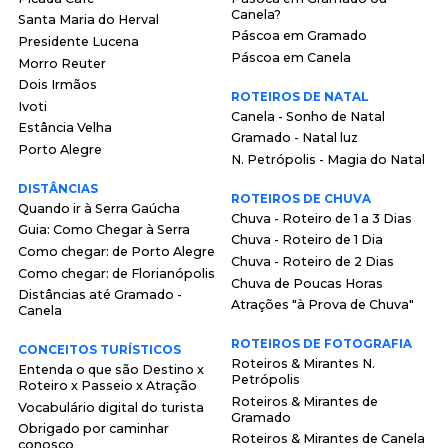
Canela?
Santa Maria do Herval
Páscoa em Gramado
Presidente Lucena
Páscoa em Canela
Morro Reuter
Dois Irmãos
ROTEIROS DE NATAL
Ivoti
Canela - Sonho de Natal
Estância Velha
Gramado - Natal luz
Porto Alegre
N. Petrópolis - Magia do Natal
DISTÂNCIAS
ROTEIROS DE CHUVA
Quando ir à Serra Gaúcha
Chuva - Roteiro de 1 a 3 Dias
Guia: Como Chegar à Serra
Chuva - Roteiro de 1 Dia
Como chegar: de Porto Alegre
Chuva - Roteiro de 2 Dias
Como chegar: de Florianópolis
Chuva de Poucas Horas
Distâncias até Gramado -
Atrações "à Prova de Chuva"
Canela
ROTEIROS DE FOTOGRAFIA
CONCEITOS TURÍSTICOS
Roteiros & Mirantes N.
Entenda o que são Destino x
Petrópolis
Roteiro x Passeio x Atração
Roteiros & Mirantes de
Vocabulário digital do turista
Gramado
Obrigado por caminhar
Roteiros & Mirantes de Canela
conosco