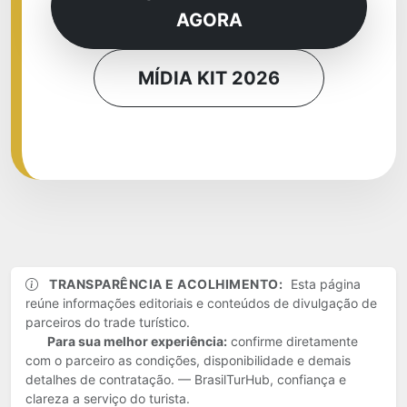
AGORA
MÍDIA KIT 2026
TRANSPARÊNCIA E ACOLHIMENTO:
Esta página
reúne informações editoriais e conteúdos de divulgação de
parceiros do trade turístico.
Para sua melhor experiência:
confirme diretamente
com o parceiro as condições, disponibilidade e demais
detalhes de contratação. — BrasilTurHub, confiança e
clareza a serviço do turista.