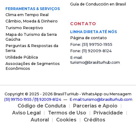
Guía de Conducción en Brasil
FERRAMENTAS & SERVIÇOS
Clima em Tempo Real
Câmbio, Moeda & Dinheiro
CONTATO
Turismo Receptivo
LINHA DIRETA ATÉ NÓS
Mapa do Turismo da Serra
Página de contato
Gaúcha
F o n e : ( 5 1 ) 9 9 7 5 0 - 1 9 5 5
Perguntas & Respostas da
Serra
F o n e : ( 1 1 ) 9 2 0 0 9 - 8 1 2 4
Utilidade Pública
E - m a i l :
t u r i s m o @ b r a s i l t u r h u b . c o m
Associações de Segmentos
Econômicos
Copyright © 2025 -
2026 BrasilTurHub • WhatsApp ou Mensagem
( 5 1 ) 9 9 7 5 0 - 1 9 5 5 / ( 1 1 ) 9 2 0 0 9 - 8 1 2 4
—
E - m a i l : t u r i s m o @ b r a s i l t u r h u b . c o m
Código de Conduta
Parcerias e Apoio
Aviso Legal
Termos de Uso
Privacidade
Autoral
Cookies
Créditos