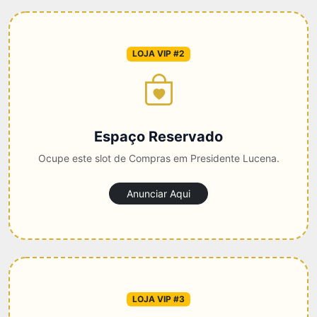
LOJA VIP #2
Espaço Reservado
Ocupe este slot de Compras em Presidente Lucena.
Anunciar Aqui
LOJA VIP #3