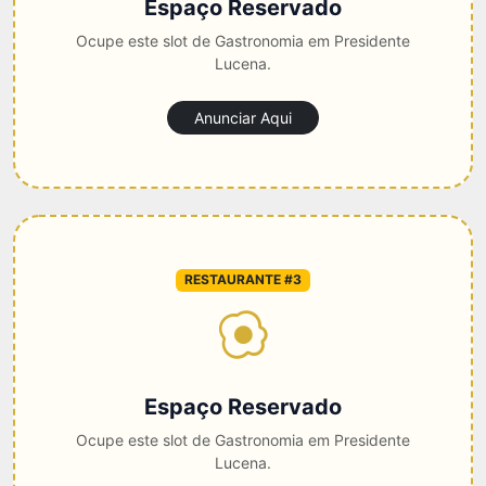
Espaço Reservado
Ocupe este slot de Gastronomia em Presidente
Lucena.
Anunciar Aqui
RESTAURANTE #3
Espaço Reservado
Ocupe este slot de Gastronomia em Presidente
Lucena.