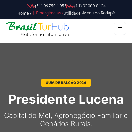
( 5 1 ) 9 9 7 5 0 - 1 9 5 5
( 1 1 ) 9 2 0 0 9 - 8 1 2 4
Emergências
Menu do Rodapé
Home
Utilidade
Destinos
Roteiros
Passeios
Atrações
Gastronomia
Compras
Hospedagem
Dicas
Guias
Mobilidade
Serviços
Trade
Pilares
GUIA DE BALCÃO 2026
Presidente Lucena
Capital do Mel, Agronegócio Familiar e
Cenários Rurais.