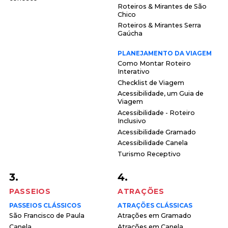
Roteiros & Mirantes de São
Chico
Roteiros & Mirantes Serra
Gaúcha
PLANEJAMENTO DA VIAGEM
Como Montar Roteiro
Interativo
Checklist de Viagem
Acessibilidade, um Guia de
Viagem
Acessibilidade - Roteiro
Inclusivo
Acessibilidade Gramado
Acessibilidade Canela
Turismo Receptivo
3.
4.
PASSEIOS
ATRAÇÕES
PASSEIOS CLÁSSICOS
ATRAÇÕES CLÁSSICAS
São Francisco de Paula
Atrações em Gramado
Canela
Atrações em Canela