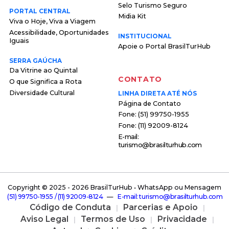
Selo Turismo Seguro
PORTAL CENTRAL
Midia Kit
Viva o Hoje, Viva a Viagem
Acessibilidade, Oportunidades
INSTITUCIONAL
Iguais
Apoie o Portal BrasilTurHub
SERRA GAÚCHA
Da Vitrine ao Quintal
CONTATO
O que Significa a Rota
Diversidade Cultural
LINHA DIRETA ATÉ NÓS
Página de Contato
F o n e : ( 5 1 ) 9 9 7 5 0 - 1 9 5 5
F o n e : ( 1 1 ) 9 2 0 0 9 - 8 1 2 4
E - m a i l :
t u r i s m o @ b r a s i l t u r h u b . c o m
Copyright © 2025 -
2026 BrasilTurHub • WhatsApp ou Mensagem
( 5 1 ) 9 9 7 5 0 - 1 9 5 5 / ( 1 1 ) 9 2 0 0 9 - 8 1 2 4
—
E - m a i l : t u r i s m o @ b r a s i l t u r h u b . c o m
Código de Conduta
Parcerias e Apoio
Aviso Legal
Termos de Uso
Privacidade