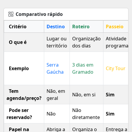
Comparativo rápido
Critério
Destino
Roteiro
Passeio
Lugar ou
Organização
Atividade
O que é
território
dos dias
programad
Serra
3 dias em
Exemplo
City Tour
Gaúcha
Gramado
Tem
Não, em
Não, em si
Sim
agenda/preço?
geral
Pode ser
Não
Não
Sim
reservado?
diretamente
Papel na
Abriga a
Organiza o
Entrega a