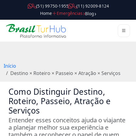
( 5 1 ) 9 9 7 5 0 - 1 9 5 5
( 1 1 ) 9 2 0 0 9 - 8 1 2 4
Home
Emergências
Blog
Início
Destino × Roteiro × Passeio × Atração × Serviços
Como Distinguir Destino,
Roteiro, Passeio, Atração e
Serviços
Entender esses conceitos ajuda o viajante
a planejar melhor sua experiência e
também a reconhecer o papel de quem