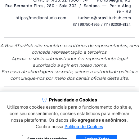
R u a B e r n a r d o P i r e s , 2 8 0 - S a l a 3 0 2 / S a n t a n a — P o r t o A l e g
r e - R S
—
https://medianstudio.com
t u r i s m o @ b r a s i l t u r h u b . c o m
( 5 1 ) 9 9 7 5 0 - 1 9 5 5 / ( 1 1 ) 9 2 0 0 9 - 8 1 2 4
A BrasilTurHub não mantém escritórios de representantes, nem
concede representação a terceiros.
Apenas o sócio-administrador é o representante legal
autorizado a agir em nosso nome.
Em caso de abordagem suspeita, acione a autoridade policial e
comunique-nos por meio dos canais oficiais deste site.
Privacidade e Cookies
BrasilTurHub — Plataforma de Informação
Utilizamos cookies essenciais para o funcionamento do site e,
Qualificada para Destinos, Serviços e
com seu consentimento, cookies estatísticos para melhorar
Viagens
nossa plataforma. Os dados são
agregados e anônimos
.
Confira nossa
Política de Cookies
• MEDIAN MARKETING E SISTEMAS • DIVISÃO DE
ESTRATÉGIA & INOVAÇÃO •
Somente Necessários
Aceitar Todos