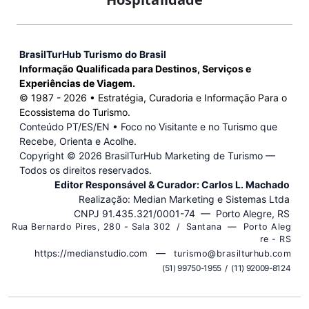
BrasilTurHub Turismo do Brasil
Informação Qualificada para Destinos, Serviços e
Experiências de Viagem.
© 1987 -
2026
• Estratégia, Curadoria e Informação Para o
Ecossistema do Turismo.
Conteúdo PT/ES/EN • Foco no Visitante e no Turismo que
Recebe, Orienta e Acolhe.
Copyright ©
2026 BrasilTurHub Marketing de Turismo —
Todos os direitos reservados.
Editor Responsável & Curador: Carlos L. Machado
Realização: Median Marketing e Sistemas Ltda
CNPJ 91.435.321/0001-74 — Porto Alegre, RS
R u a B e r n a r d o P i r e s , 2 8 0 - S a l a 3 0 2 / S a n t a n a — P o r t o A l e g
r e - R S
—
https://medianstudio.com
t u r i s m o @ b r a s i l t u r h u b . c o m
( 5 1 ) 9 9 7 5 0 - 1 9 5 5 / ( 1 1 ) 9 2 0 0 9 - 8 1 2 4