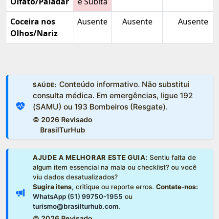
Olfato/Paladar
e Súbita
Coceira nos
Ausente
Ausente
Ausente
Olhos/Nariz
Conteúdo informativo. Não substitui
SAÚDE:
consulta médica. Em emergências, ligue 192
(SAMU) ou 193 Bombeiros (Resgate).
©
2026 Revisado
BrasilTurHub
AJUDE A MELHORAR ESTE GUIA:
Sentiu falta de
algum item essencial na mala ou checklist? ou você
viu dados desatualizados?
Sugira itens
, critique ou reporte erros.
Contate-nos:
WhatsApp (51) 99750-1955
ou
turismo@brasilturhub.com
.
©
2026 Revisado