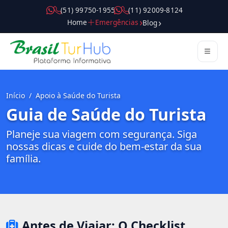
( 5 1 ) 9 9 7 5 0 - 1 9 5 5
( 1 1 ) 9 2 0 0 9 - 8 1 2 4
Home
Emergências
Blog
Início
Apoio à Saúde do Turista
Guia de Saúde do Turista
Planeje sua viagem com segurança. Siga
nossas dicas e cuide do bem-estar da sua
família.
Antes de Viajar: O Checklist